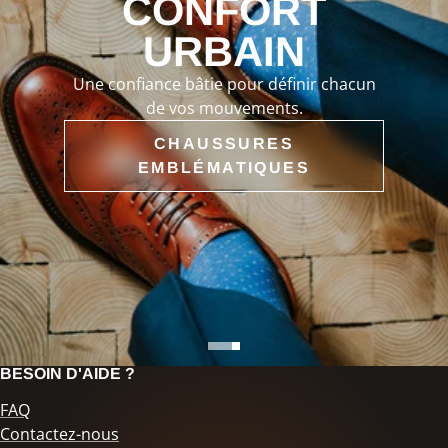
CONFORT
URBAIN
Une confiance bâtie pour définir chacun
de vos mouvements.
CHAUSSURES
EMBLÉMATIQUES
BESOIN D'AIDE ?
FAQ
Contactez-nous