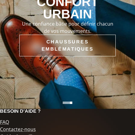
CONFORT
URBAIN
Une confiance bâtie pour définir chacun
de vos mouvements.
CHAUSSURES
EMBLÉMATIQUES
BESOIN D'AIDE ?
FAQ
Contactez-nous