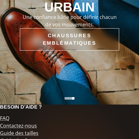
URBAIN
Une confiance bâtie pour définir chacun
de vos mouvements.
CHAUSSURES
EMBLÉMATIQUES
BESOIN D'AIDE ?
FAQ
Contactez-nous
Guide des tailles